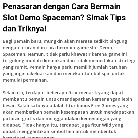
Penasaran dengan Cara Bermain
Slot Demo Spaceman? Simak Tips
dan Triknya!
Bagi pemain baru, mungkin akan merasa sedikit bingung
dengan aturan dan cara bermain game slot Demo
Spaceman. Namun, tidak perlu khawatir karena game ini
tergolong mudah dimainkan dan tidak memerlukan strategi
yang rumit. Pemain hanya perlu memilih jumlah taruhan
yang ingin dikeluarkan dan menekan tombol spin untuk
memulai permainan.
Selain itu, terdapat beberapa fitur menarik yang dapat
membantu pemain untuk mendapatkan kemenangan lebih
besar. Salah satunya adalah fitur bonus Free Games yang
akan memberikan pemain kesempatan untuk mendapatkan
putaran gratis dan menggandakan kemenangan yang
didapat. Tidak hanya itu, terdapat juga fitur Wild yang
dapat menggantikan simbol lain untuk membentuk
kombinasi kemenangan.