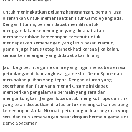
Untuk meningkatkan peluang kemenangan, pemain juga
disarankan untuk memanfaatkan fitur Gamble yang ada.
Dengan fitur ini, pemain dapat memilih untuk
menggandakan kemenangan yang didapat atau
mempertaruhkan kemenangan tersebut untuk
mendapatkan kemenangan yang lebih besar. Namun,
pemain juga harus tetap berhati-hati karena jika kalah,
semua kemenangan yang didapat akan hilang.
Jadi, bagi pecinta game online yang ingin mencoba sensasi
petualangan di luar angkasa, game slot Demo Spaceman
merupakan pilihan yang tepat. Dengan aturan yang
sederhana dan fitur yang menarik, game ini dapat
memberikan pengalaman bermain yang seru dan
menguntungkan. Jangan lupa untuk mengikuti tips dan trik
yang telah disebutkan di atas untuk meningkatkan peluang
kemenangan Anda. Nikmati petualangan luar angkasa yang
seru dan raih kemenangan besar dengan bermain game slot
Demo Spaceman!