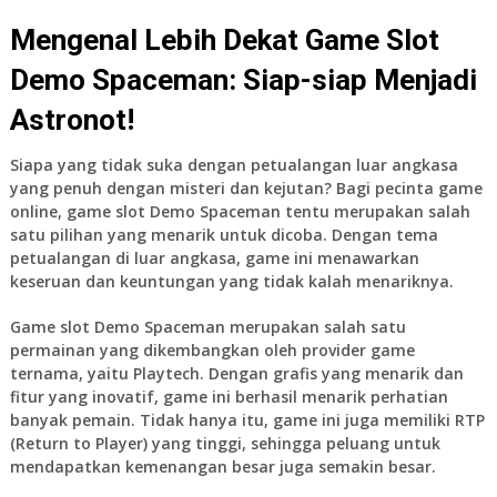
Mengenal Lebih Dekat Game Slot
Demo Spaceman: Siap-siap Menjadi
Astronot!
Siapa yang tidak suka dengan petualangan luar angkasa
yang penuh dengan misteri dan kejutan? Bagi pecinta game
online, game slot Demo Spaceman tentu merupakan salah
satu pilihan yang menarik untuk dicoba. Dengan tema
petualangan di luar angkasa, game ini menawarkan
keseruan dan keuntungan yang tidak kalah menariknya.
Game slot Demo Spaceman merupakan salah satu
permainan yang dikembangkan oleh provider game
ternama, yaitu Playtech. Dengan grafis yang menarik dan
fitur yang inovatif, game ini berhasil menarik perhatian
banyak pemain. Tidak hanya itu, game ini juga memiliki RTP
(Return to Player) yang tinggi, sehingga peluang untuk
mendapatkan kemenangan besar juga semakin besar.