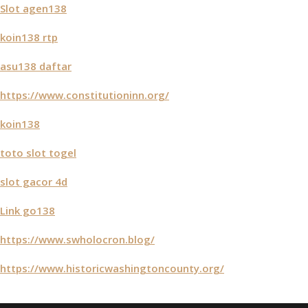
Slot agen138
koin138 rtp
asu138 daftar
https://www.constitutioninn.org/
koin138
toto slot togel
slot gacor 4d
Link go138
https://www.swholocron.blog/
https://www.historicwashingtoncounty.org/