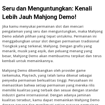
Seru dan Menguntungkan: Kenali
Lebih Jauh Mahjong Demo!
Jika kamu menyukai permainan slot dan mencari
pengalaman yang seru dan menguntungkan, maka Mahjong
Demo adalah pilihan yang tepat untukmu. Permainan ini
menggabungkan unsur slot dengan permainan tradisional
Tiongkok yang terkenal, Mahjong. Dengan grafis yang
menarik, musik yang asyik, dan peluang menang yang
besar, Mahjong Demo akan membuatmu terpikat dan terus
kembali untuk memainkannya.
Mahjong Demo dikembangkan oleh provider game
terkemuka, Playtech, yang telah lama dikenal sebagai
penyedia permainan berkualitas tinggi. Perusahaan ini
memastikan bahwa setiap permainan yang mereka rilis
memiliki kualitas yang terbaik dan sesuai dengan standar
industri game internasional. Dengan adanya jaminan
kualitas tersebut, kamu dapat memainkan Mahjong Demo
dengan tenang dan menikmati setiap putaran permainan.