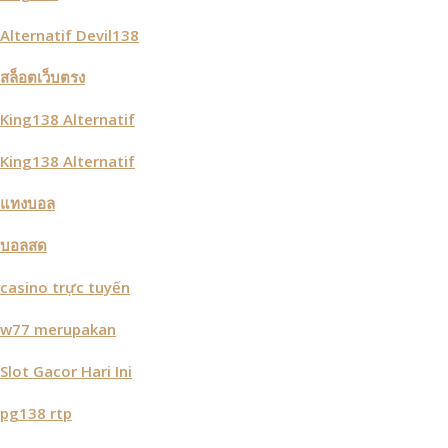
Alternatif Devil138
สล็อตเว็บตรง
King138 Alternatif
King138 Alternatif
แทงบอล
บอลสด
casino trực tuyến
w77 merupakan
Slot Gacor Hari Ini
pg138 rtp