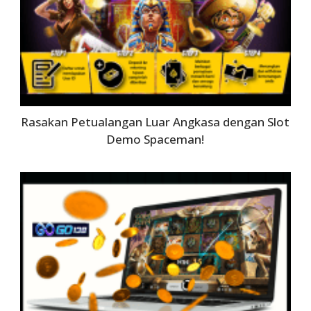
Rasakan Petualangan Luar Angkasa dengan Slot
Demo Spaceman!