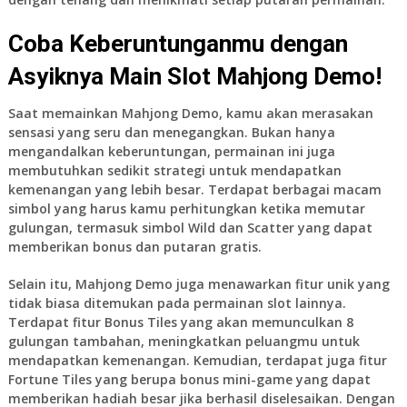
Coba Keberuntunganmu dengan
Asyiknya Main Slot Mahjong Demo!
Saat memainkan Mahjong Demo, kamu akan merasakan
sensasi yang seru dan menegangkan. Bukan hanya
mengandalkan keberuntungan, permainan ini juga
membutuhkan sedikit strategi untuk mendapatkan
kemenangan yang lebih besar. Terdapat berbagai macam
simbol yang harus kamu perhitungkan ketika memutar
gulungan, termasuk simbol Wild dan Scatter yang dapat
memberikan bonus dan putaran gratis.
Selain itu, Mahjong Demo juga menawarkan fitur unik yang
tidak biasa ditemukan pada permainan slot lainnya.
Terdapat fitur Bonus Tiles yang akan memunculkan 8
gulungan tambahan, meningkatkan peluangmu untuk
mendapatkan kemenangan. Kemudian, terdapat juga fitur
Fortune Tiles yang berupa bonus mini-game yang dapat
memberikan hadiah besar jika berhasil diselesaikan. Dengan