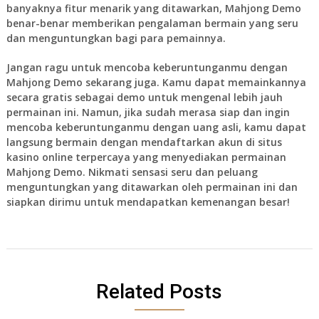
banyaknya fitur menarik yang ditawarkan, Mahjong Demo
benar-benar memberikan pengalaman bermain yang seru
dan menguntungkan bagi para pemainnya.
Jangan ragu untuk mencoba keberuntunganmu dengan
Mahjong Demo sekarang juga. Kamu dapat memainkannya
secara gratis sebagai demo untuk mengenal lebih jauh
permainan ini. Namun, jika sudah merasa siap dan ingin
mencoba keberuntunganmu dengan uang asli, kamu dapat
langsung bermain dengan mendaftarkan akun di situs
kasino online terpercaya yang menyediakan permainan
Mahjong Demo. Nikmati sensasi seru dan peluang
menguntungkan yang ditawarkan oleh permainan ini dan
siapkan dirimu untuk mendapatkan kemenangan besar!
Related Posts