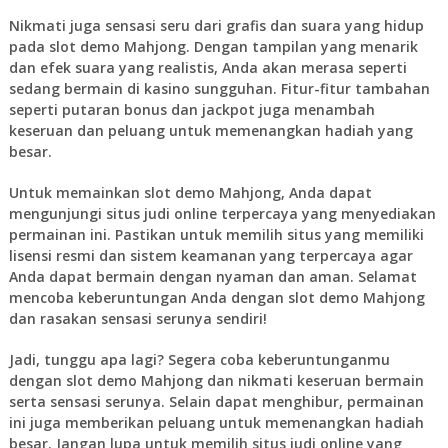
Nikmati juga sensasi seru dari grafis dan suara yang hidup
pada slot demo Mahjong. Dengan tampilan yang menarik
dan efek suara yang realistis, Anda akan merasa seperti
sedang bermain di kasino sungguhan. Fitur-fitur tambahan
seperti putaran bonus dan jackpot juga menambah
keseruan dan peluang untuk memenangkan hadiah yang
besar.
Untuk memainkan slot demo Mahjong, Anda dapat
mengunjungi situs judi online terpercaya yang menyediakan
permainan ini. Pastikan untuk memilih situs yang memiliki
lisensi resmi dan sistem keamanan yang terpercaya agar
Anda dapat bermain dengan nyaman dan aman. Selamat
mencoba keberuntungan Anda dengan slot demo Mahjong
dan rasakan sensasi serunya sendiri!
Jadi, tunggu apa lagi? Segera coba keberuntunganmu
dengan slot demo Mahjong dan nikmati keseruan bermain
serta sensasi serunya. Selain dapat menghibur, permainan
ini juga memberikan peluang untuk memenangkan hadiah
besar. Jangan lupa untuk memilih situs judi online yang