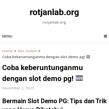
Skip
to
rotjanlab.org
content
rotjanlab.org
MENU
Home
Slot Online
Coba keberuntunganmu dengan slot demo pg!
Coba keberuntunganmu
dengan slot demo pg!
November 2, 2025
Bermain Slot Demo PG: Tips dan Trik