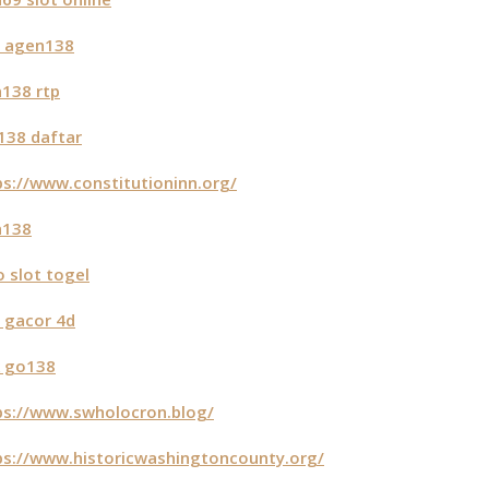
t agen138
n138 rtp
138 daftar
ps://www.constitutioninn.org/
n138
o slot togel
t gacor 4d
k go138
ps://www.swholocron.blog/
ps://www.historicwashingtoncounty.org/