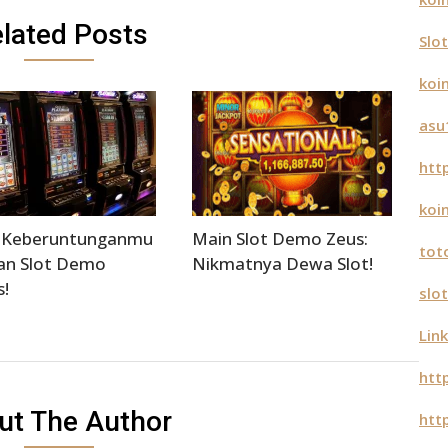
lated Posts
Slo
koi
asu
htt
koi
 Keberuntunganmu
Main Slot Demo Zeus:
tot
an Slot Demo
Nikmatnya Dewa Slot!
s!
slo
Lin
htt
ut The Author
htt