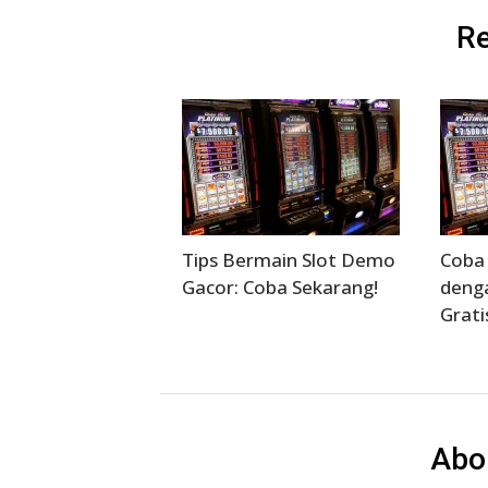
Re
Tips Bermain Slot Demo
Coba
Gacor: Coba Sekarang!
deng
Grati
Abo