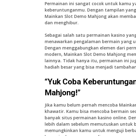
Permainan ini sangat cocok untuk kamu y
keberuntunganmu. Dengan tampilan yang
Mainkan Slot Demo Mahjong akan membaw
dan menghibur.
Sebagai salah satu permainan kasino yang
menawarkan pengalaman bermain yang uni
Dengan menggabungkan elemen dari perma
modern, Mainkan Slot Demo Mahjong memili
lainnya. Tidak hanya itu, permainan in
hadiah besar yang bisa menjadi tambahan
“Yuk Coba Keberuntunga
Mahjong!”
Jika kamu belum pernah mencoba Mainkan
khawatir. Kamu bisa mencoba bermain sec
banyak situs permainan kasino online. D
lebih dalam sebelum memutuskan untuk ber
memungkinkan kamu untuk menguji berba