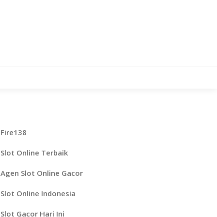
Fire138
Slot Online Terbaik
Agen Slot Online Gacor
Slot Online Indonesia
Slot Gacor Hari Ini