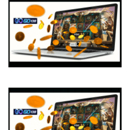
Slot Demo Gacor: Cara Baru Menang di Judi Slot!