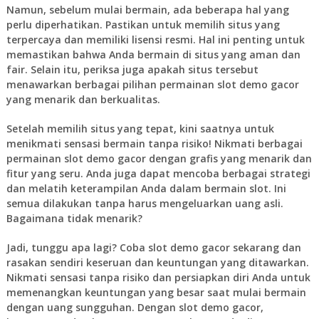
Namun, sebelum mulai bermain, ada beberapa hal yang
perlu diperhatikan. Pastikan untuk memilih situs yang
terpercaya dan memiliki lisensi resmi. Hal ini penting untuk
memastikan bahwa Anda bermain di situs yang aman dan
fair. Selain itu, periksa juga apakah situs tersebut
menawarkan berbagai pilihan permainan slot demo gacor
yang menarik dan berkualitas.
Setelah memilih situs yang tepat, kini saatnya untuk
menikmati sensasi bermain tanpa risiko! Nikmati berbagai
permainan slot demo gacor dengan grafis yang menarik dan
fitur yang seru. Anda juga dapat mencoba berbagai strategi
dan melatih keterampilan Anda dalam bermain slot. Ini
semua dilakukan tanpa harus mengeluarkan uang asli.
Bagaimana tidak menarik?
Jadi, tunggu apa lagi? Coba slot demo gacor sekarang dan
rasakan sendiri keseruan dan keuntungan yang ditawarkan.
Nikmati sensasi tanpa risiko dan persiapkan diri Anda untuk
memenangkan keuntungan yang besar saat mulai bermain
dengan uang sungguhan. Dengan slot demo gacor,