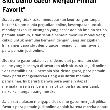
Slot Demo Gacor Menjadi Pilihan
Favorit”
Siapa yang tidak suka mendapatkan keuntungan tanpa
batas? Dalam dunia perjudian online, kesempatan untuk
mendapatkan keuntungan yang besar adalah impian setiap
pemain. Namun, tidak semua pemain memiliki modal yang
cukup untuk memulai bermain dengan uang sungguhan.
Inilah mengapa slot demo gacor menjadi pilihan favorit
para pemain judi online.
Slot demo gacor adalah versi demo dari permainan slot
online yang biasanya ditawarkan oleh situs-situs judi online.
Saat memilih untuk bermain slot demo gacor, para pemain
tidak perlu mengeluarkan uang asli untuk memulai
permainan. Ini berarti bahwa para pemain dapat
mengalami sensasi bermain slot tanpa harus mengambil
risiko kehilangan uang mereka.
Salah satu alasan mengapa slot demo gacor menjadi pilihan
favorit para pemain judi online adalah karena mereka dapat